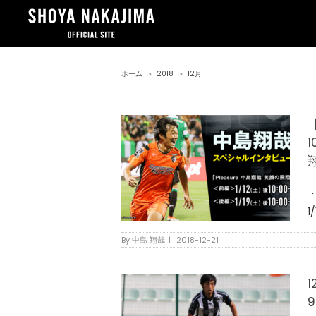
ホーム
＞
2018
＞
12月
1
By
中島 翔哉
|
2018-12-21
1