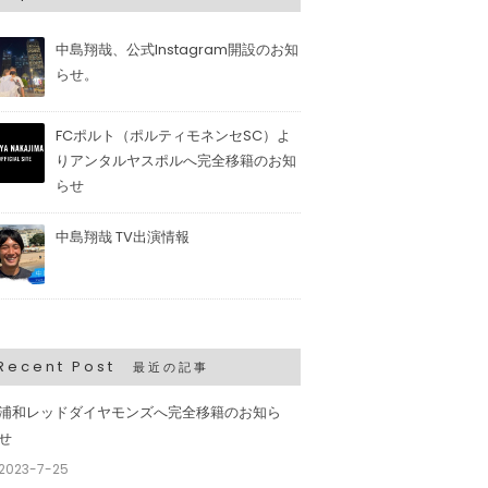
中島翔哉、公式Instagram開設のお知
らせ。
FCポルト（ポルティモネンセSC）よ
りアンタルヤスポルへ完全移籍のお知
らせ
中島翔哉 TV出演情報
Recent Post
最近の記事
浦和レッドダイヤモンズへ完全移籍のお知ら
せ
2023-7-25