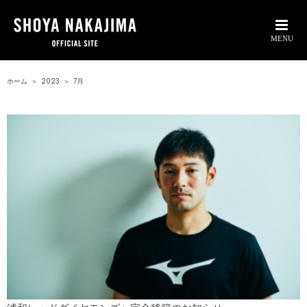
ホーム
＞
2023
＞
7月