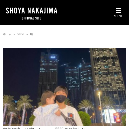
ホーム
＞
2021
＞
1月