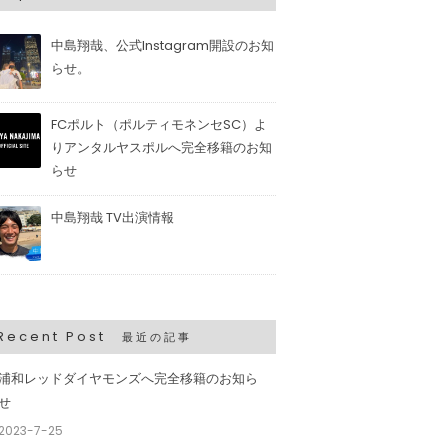
中島翔哉、公式Instagram開設のお知
らせ。
FCポルト（ポルティモネンセSC）よ
りアンタルヤスポルへ完全移籍のお知
らせ
中島翔哉 TV出演情報
Recent Post
最近の記事
浦和レッドダイヤモンズへ完全移籍のお知ら
せ
2023-7-25