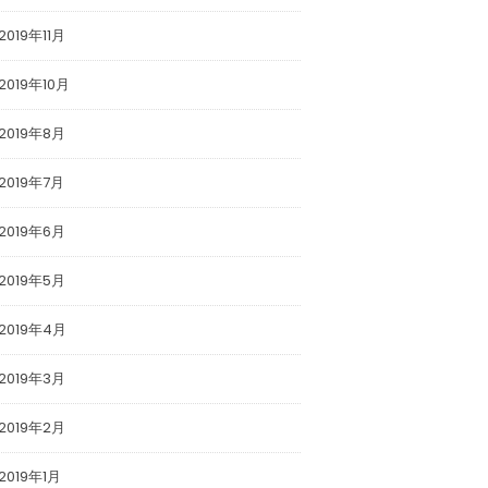
2019年11月
2019年10月
2019年8月
2019年7月
】3月25日フジテ
3月14日（木）発売「Sports
イムニュースα ス
Graphic Number 974号」
ナー』
中島翔哉インタビュー記事が
2019年6月
掲載されます。
2019年5月
2019年4月
2019年3月
2019年2月
2019年1月