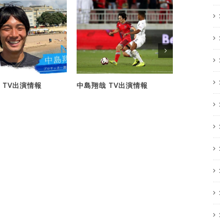
 TV出演情報
中島翔哉 TV出演情報
【出演情報
レビ『プラ
ポーツコー