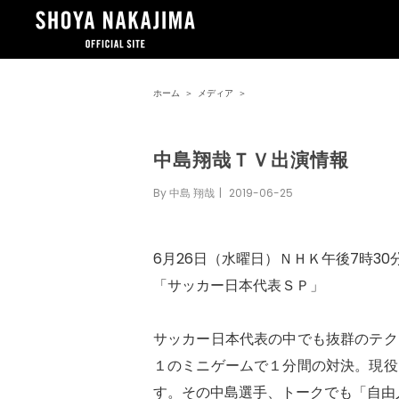
ホーム
＞
メディア
＞
中島翔哉ＴＶ出演情報
By
中島 翔哉
|
2019-06-25
6月26日（水曜日）ＮＨＫ午後7時30
「サッカー日本代表ＳＰ」
サッカー日本代表の中でも抜群のテク
１のミニゲームで１分間の対決。現役
す。その中島選手、トークでも「自